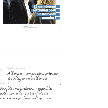
Post
Previous Post
Allergies : comprendre, prévenir
et soulager naturellement
Navigation
Next Post
Troubles respiratoires : quand la
pollution et les fortes chaleurs
mettent nos poumons à l’épreuve