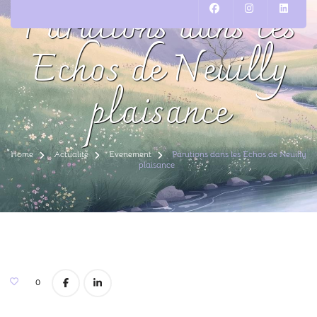
Parutions dans les
Echos de Neuilly
plaisance
Home
Actualité
Evenement
Parutions dans les Echos de Neuilly
plaisance
0